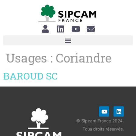
Usages :
Coriandre
BAROUD SC
© Sipcam France 2024.
Tous droits réservés.